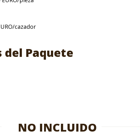
00 EURO/pieza
0 EURO/cazador
s del Paquete
NO INCLUIDO