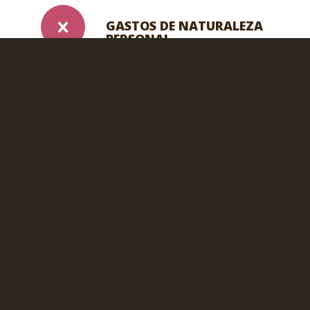
GASTOS DE NATURALEZA
PERSONAL
ENVIO TROFEO ESPAÑA, PERO
PODEMOS GESTIONAR EL ENVIO
CONTRA COSTE
ACOMPANIATE NO CAZADOR 18
EURO/DIA
SEGUROS