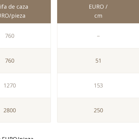
ifa de caza
EURO /
URO/pieza
cm
760
–
760
51
1270
153
2800
250