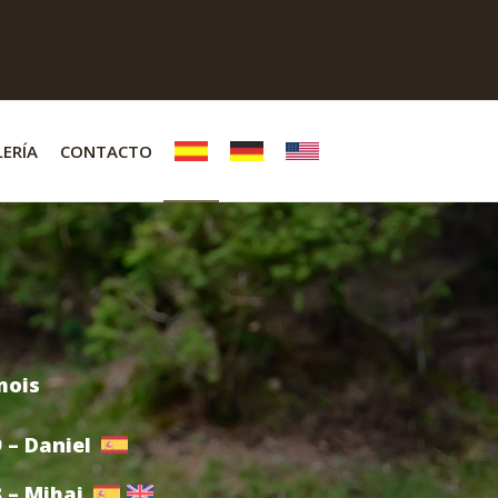
ERÍA
CONTACTO
9
–
Daniel
8
–
Mihai