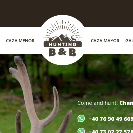
CAZA MENOR
CAZA MAYOR
GAL
Deer
Come and hunt:
WUP
+40 76 90 49 66
WUP
+40 73 02 27 57